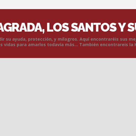
SAGRADA, LOS SANTOS Y 
r su ayuda, protección, y milagros. Aquí encontraréis sus me
 vidas para amarlos todavía más... También encontrareis la 
Skip to content