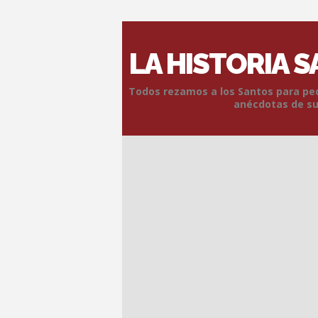
LA HISTORIA 
Todos rezamos a los Santos para pedi
anécdotas de sus