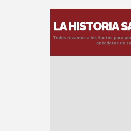
LA HISTORIA 
Todos rezamos a los Santos para pedi
anécdotas de sus