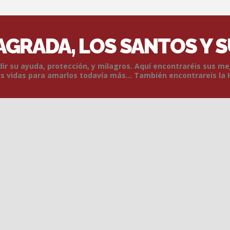
SAGRADA, LOS SANTOS Y 
r su ayuda, protección, y milagros. Aquí encontraréis sus me
 vidas para amarlos todavía más... También encontrareis la 
Skip to content