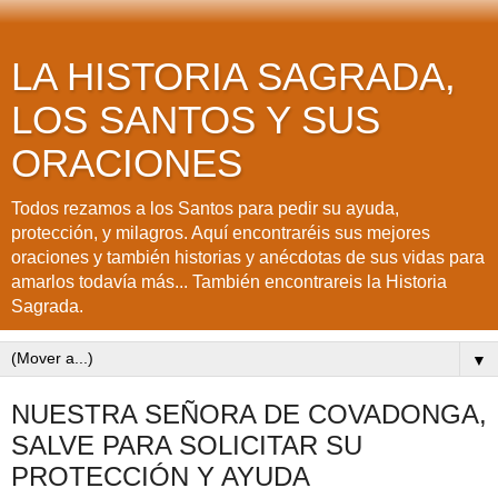
LA HISTORIA SAGRADA,
LOS SANTOS Y SUS
ORACIONES
Todos rezamos a los Santos para pedir su ayuda,
protección, y milagros. Aquí encontraréis sus mejores
oraciones y también historias y anécdotas de sus vidas para
amarlos todavía más... También encontrareis la Historia
Sagrada.
▼
NUESTRA SEÑORA DE COVADONGA,
SALVE PARA SOLICITAR SU
PROTECCIÓN Y AYUDA