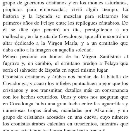
grupo de guerreros cristianos y en los montes asturianos,
propicios para emboscadas, vivió algún tiempo. La
historia y la leyenda se mezclan para relatarnos los
primeros años de Pelayo entre los repliegues cántabros. De
él se dice que penetró un día, persiguiendo a un
malhechor, en la gruta de Covadonga, que allí encontró un
altar dedicado a la Virgen María, y a un ermitaño que
daba culto a la imagen en aquella soledad.
Pelayo perdonó en honor de la Virgen Santísima al
fugitivo y, en cambio, el ermitaño predijo a Pelayo que
sería el salvador de España en aquel mismo lugar.
Cronistas cristianos y árabes nos hablan de la batalla de
Covadonga, y acaso los infieles puntualicen mejor que los
cristianos y nos transmitan detalles más en consonancia
con los hechos ocurridos. Unos y otros nos aseguran que
en Covadonga hubo una gran lucha entre las aguerridas y
numerosas tropas árabes, mandadas por Alkamán, y un
grupo de cristianos acosados en una cueva, cuyo número
los cronistas árabes calculan en trescientos, mientras que
algunos cristianos los hacen llegar hasta tres mil.