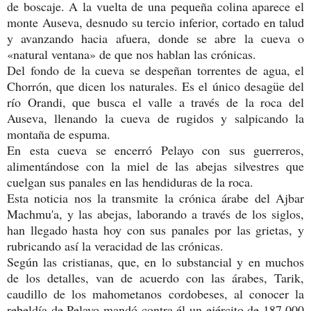
de boscaje. A la vuelta de una pequeña colina aparece el
monte Auseva, desnudo su tercio inferior, cortado en talud
y avanzando hacia afuera, donde se abre la cueva o
«natural ventana» de que nos hablan las crónicas.
Del fondo de la cueva se despeñan torrentes de agua, el
Chorrón, que dicen los naturales. Es el único desagüe del
río Orandi, que busca el valle a través de la roca del
Auseva, llenando la cueva de rugidos y salpicando la
montaña de espuma.
En esta cueva se encerró Pelayo con sus guerreros,
alimentándose con la miel de las abejas silvestres que
cuelgan sus panales en las hendiduras de la roca.
Esta noticia nos la transmite la crónica árabe del Ajbar
Machmu'a, y las abejas, laborando a través de los siglos,
han llegado hasta hoy con sus panales por las grietas, y
rubricando así la veracidad de las crónicas.
Según las cristianas, que, en lo substancial y en muchos
de los detalles, van de acuerdo con las árabes, Tarik,
caudillo de los mahometanos cordobeses, al conocer la
rebeldía de Pelayo mandó contra él un ejército de 187.000