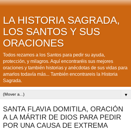
LA HISTORIA SAGRADA,
LOS SANTOS Y SUS
ORACIONES
Todos rezamos a los Santos para pedir su ayuda,
protección, y milagros. Aquí encontraréis sus mejores
oraciones y también historias y anécdotas de sus vidas para
amarlos todavía más... También encontrareis la Historia
Sagrada.
▼
SANTA FLAVIA DOMITILA, ORACIÓN
A LA MÁRTIR DE DIOS PARA PEDIR
POR UNA CAUSA DE EXTREMA