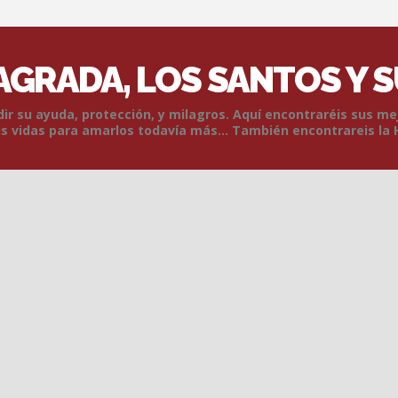
SAGRADA, LOS SANTOS Y 
r su ayuda, protección, y milagros. Aquí encontraréis sus me
 vidas para amarlos todavía más... También encontrareis la 
Skip to content