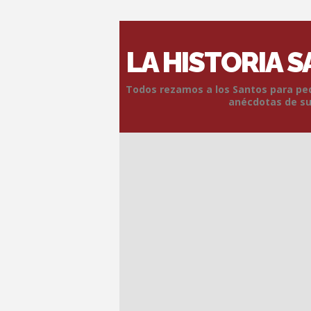
LA HISTORIA 
Todos rezamos a los Santos para pedi
anécdotas de sus