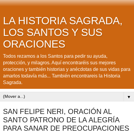
LA HISTORIA SAGRADA,
LOS SANTOS Y SUS
ORACIONES
Todos rezamos a los Santos para pedir su ayuda,
protección, y milagros. Aquí encontraréis sus mejores
oraciones y también historias y anécdotas de sus vidas para
amarlos todavía más... También encontrareis la Historia
Sagrada.
▼
SAN FELIPE NERI, ORACIÓN AL
SANTO PATRONO DE LA ALEGRÍA
PARA SANAR DE PREOCUPACIONES