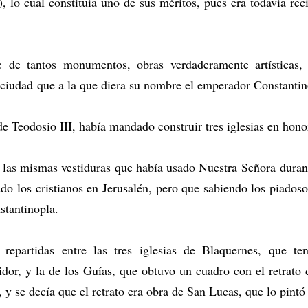
s), lo cual constituía uno de sus méritos, pues era todavía rec
te de tantos monumentos, obras verdaderamente artísticas
n ciudad que a la que diera su nombre el emperador Constantin
 de Teodosio III, había mandado construir tres iglesias en hon
 las mismas vestiduras que había usado Nuestra Señora durante
 los cristianos en Jerusalén, pero que sabiendo los piadosos
stantinopla.
 repartidas entre las tres iglesias de Blaquernes, que t
idor, y la de los Guías, que obtuvo un cuadro con el retrato
 y se decía que el retrato era obra de San Lucas, que lo pintó