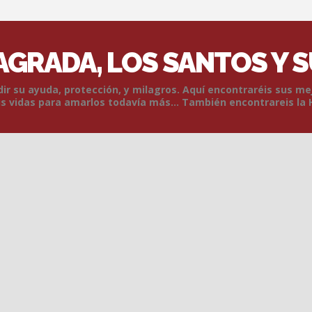
SAGRADA, LOS SANTOS Y 
r su ayuda, protección, y milagros. Aquí encontraréis sus me
 vidas para amarlos todavía más... También encontrareis la 
Skip to content