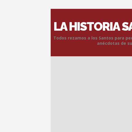
LA HISTORIA 
Todos rezamos a los Santos para pedi
anécdotas de sus