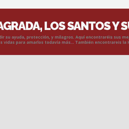
SAGRADA, LOS SANTOS Y 
r su ayuda, protección, y milagros. Aquí encontraréis sus me
 vidas para amarlos todavía más... También encontrareis la 
Skip to content