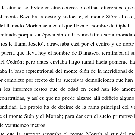
 la ciudad se divide en cinco oteros o colinas diferentes, que
 el monte Bezetha, a oeste y sudoeste, el monte Sión; al este
del llamado Moriah se alza el que lleva el nombre de Ophel.
ominado porque en época sin duda remotísima sería morada de
ros le llama Josefo), atravesaba casi por el centro y de nort
a puerta que lleva hoy el nombre de Damasco, terminaba al su
 del Cedrón; pero antes enviaba largo ramal hacia poniente ha
raba la base septentrional del monte Sión de la meridional d
por completo por efecto de las sucesivas demoliciones que han
 los informes restos que de edad en edad han ido amonto
construidas, y así es que no puede alzarse allí edificio alguno
undidad. Lo propio ha de decirse de la rama principal del v
 el monte Sión y el Moriah; para dar con el suelo primitiv
de veinticinco metros.
te que la anterior separaba el monte Moriah al sur del mo