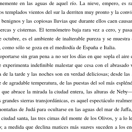
emente en las aguas de aquel río. La nieve, empero, es ra
los templados vientos del sur la derriten muy pronto y la convi
 benignos y las copiosas lluvias que durante ellos caen causa
rcas y cisternas. El termómetro baja rara vez a cero, y pasad
 octubre, es el ambiente de inalterable pureza y se muestra 
o, como sólo se goza en el mediodía de España e Italia.
portarse sin gran pena a no ser los días en que sopla el aire 
e experimenta indefinible malestar que cesa con el abrasado 
 de la tarde y las noches son en verdad deliciosas; desde las
 de agradable temperatura, de las puestas del sol más esplén
tal que abrace la mirada la ciudad entera, las alturas de Neb
s grandes sierras transjordánicas, es aquel espectáculo realm
ontañas de Judá para ocultarse en las aguas del mar de Jaffa
 ciudad santa, las tres cimas del monte de los Olivos, y a lo l
 a medida que declina matices más suaves suceden a los en