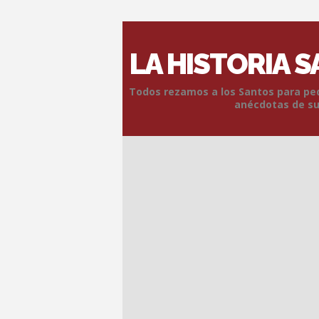
LA HISTORIA 
Todos rezamos a los Santos para pedi
anécdotas de sus