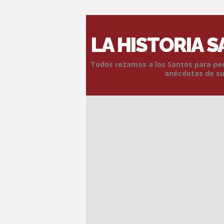
LA HISTORIA 
Todos rezamos a los Santos para pedi
anécdotas de sus