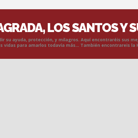
SAGRADA, LOS SANTOS Y 
r su ayuda, protección, y milagros. Aquí encontraréis sus me
 vidas para amarlos todavía más... También encontrareis la 
Skip to content