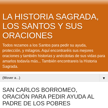
LA HISTORIA SAGRADA,
LOS SANTOS Y SUS
ORACIONES
Todos rezamos a los Santos para pedir su ayuda,
protección, y milagros. Aquí encontraréis sus mejores
oraciones y también historias y anécdotas de sus vidas para
amarlos todavía más... También encontrareis la Historia
Sagrada.
▼
SAN CARLOS BORROMEO,
ORACIÓN PARA PEDIR AYUDA AL
PADRE DE LOS POBRES