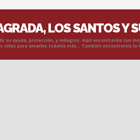
SAGRADA, LOS SANTOS Y 
r su ayuda, protección, y milagros. Aquí encontraréis sus me
 vidas para amarlos todavía más... También encontrareis la 
Skip to content