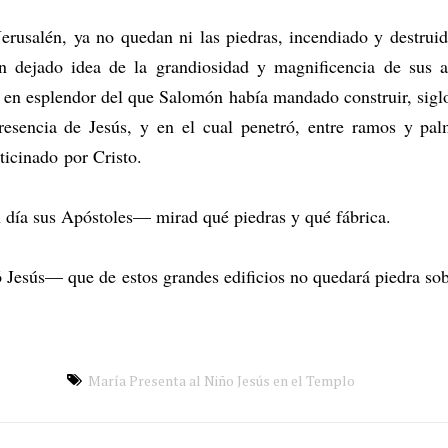
rusalén, ya no quedan ni las piedras, incendiado y destrui
an dejado idea de la grandiosidad y magnificencia de sus a
l en esplendor del que Salomón había mandado construir, siglo
resencia de Jesús, y en el cual penetró, entre ramos y pa
ticinado por Cristo.
ía sus Apóstoles— mirad qué piedras y qué fábrica.
esús— que de estos grandes edificios no quedará piedra sobr
María Presenta al Niño Jesús en el Templo