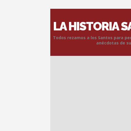
LA HISTORIA 
Todos rezamos a los Santos para pedi
anécdotas de sus