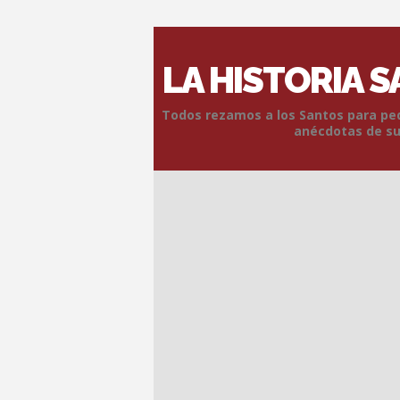
LA HISTORIA 
Todos rezamos a los Santos para pedi
anécdotas de sus