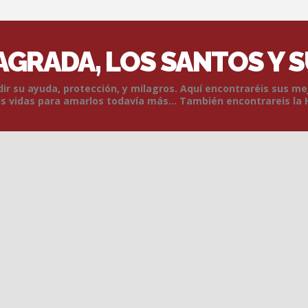
SAGRADA, LOS SANTOS Y 
r su ayuda, protección, y milagros. Aquí encontraréis sus me
 vidas para amarlos todavía más... También encontrareis la 
Skip to content