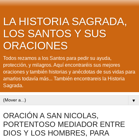
LA HISTORIA SAGRADA,
LOS SANTOS Y SUS
ORACIONES
Todos rezamos a los Santos para pedir su ayuda,
protección, y milagros. Aquí encontraréis sus mejores
oraciones y también historias y anécdotas de sus vidas para
amarlos todavía más... También encontrareis la Historia
Sagrada.
▼
ORACIÓN A SAN NICOLAS,
PORTENTOSO MEDIADOR ENTRE
DIOS Y LOS HOMBRES, PARA