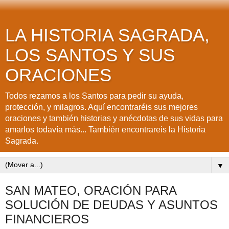
LA HISTORIA SAGRADA,
LOS SANTOS Y SUS
ORACIONES
Todos rezamos a los Santos para pedir su ayuda,
protección, y milagros. Aquí encontraréis sus mejores
oraciones y también historias y anécdotas de sus vidas para
amarlos todavía más... También encontrareis la Historia
Sagrada.
▼
SAN MATEO, ORACIÓN PARA
SOLUCIÓN DE DEUDAS Y ASUNTOS
FINANCIEROS