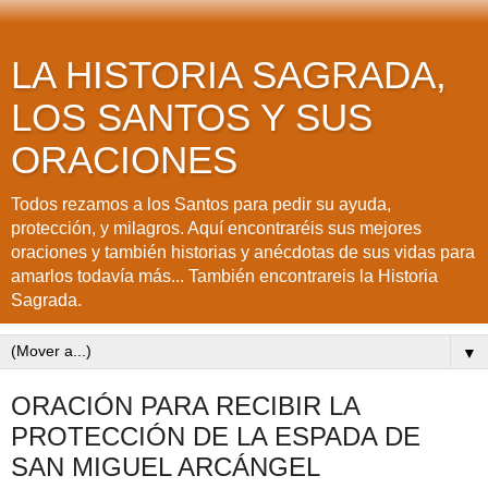
LA HISTORIA SAGRADA,
LOS SANTOS Y SUS
ORACIONES
Todos rezamos a los Santos para pedir su ayuda,
protección, y milagros. Aquí encontraréis sus mejores
oraciones y también historias y anécdotas de sus vidas para
amarlos todavía más... También encontrareis la Historia
Sagrada.
▼
ORACIÓN PARA RECIBIR LA
PROTECCIÓN DE LA ESPADA DE
SAN MIGUEL ARCÁNGEL